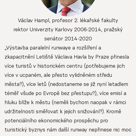
Václav Hampl, profesor 2. lékařské fakulty
rektor Univerzity Karlovy 2006-2014, pražský
senátor 2014-2020
„Výstavba paralelní runwaye a rozšíření a
zkapacitnění Letiště Václava Havla by Praze přinesla
více turistů v historickém centru (potřebujeme jich
více v ucpaném, ale přesto vylidněném středu
města?), více letů (nedostaneme se již nyní letadlem
téměř všude po Evropě bez přestupu?), více emisí a
hluku blíže k městu (neměli bychom naopak v rámci
udržitelnosti směřovat k jejich snižování?). Kromě
potenciálního ekonomického prospěchu pro
turistický byznys nám další runway nepřinese nic moc