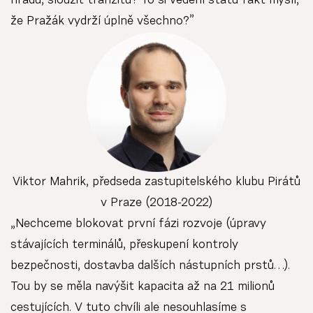
hradu, sloužit tranzitu? To si vedení státu fakt myslí,
že Pražák vydrží úplně všechno?”
Viktor Mahrik, předseda zastupitelského klubu Pirátů
v Praze (2018-2022)
„Nechceme blokovat první fázi rozvoje (úpravy
stávajících terminálů, přeskupení kontroly
bezpečnosti, dostavba dalších nástupních prstů…).
Tou by se měla navýšit kapacita až na 21 milionů
cestujících. V tuto chvíli ale nesouhlasíme s