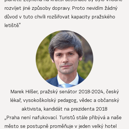
rozvíjet jiné způsoby dopravy. Proto nevidím žádný
důvod v tuto chvíli rozšiřovat kapacity pražského
letiště.”
Marek Hilšer, pražský senátor 2018-2024, český
lékař, vysokoškolský pedagog, vědec a občanský
aktivista, kandidát na prezidenta 2018
„Praha není nafukovací. Turistů stále přibývá a naše
město se postupně proměňuje v jeden velký hotel