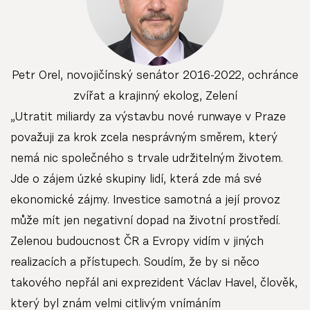
Petr Orel, novojičínský senátor 2016-2022, ochránce
zvířat a krajinný ekolog, Zelení
„Utratit miliardy za výstavbu nové runwaye v Praze
považuji za krok zcela nesprávným směrem, který
nemá nic společného s trvale udržitelným životem.
Jde o zájem úzké skupiny lidí, která zde má své
ekonomické zájmy. Investice samotná a její provoz
může mít jen negativní dopad na životní prostředí.
Zelenou budoucnost ČR a Evropy vidím v jiných
realizacích a přístupech. Soudím, že by si něco
takového nepřál ani exprezident Václav Havel, člověk,
který byl znám velmi citlivým vnímáním