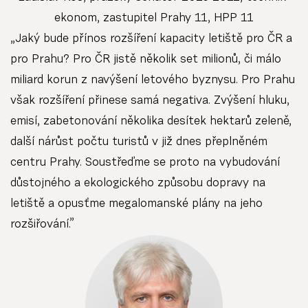
ekonom, zastupitel Prahy 11, HPP 11
„Jaký bude přínos rozšíření kapacity letiště pro ČR a
pro Prahu? Pro ČR jistě několik set milionů, či málo
miliard korun z navýšení letového byznysu. Pro Prahu
však rozšíření přinese samá negativa. Zvýšení hluku,
emisí, zabetonování několika desítek hektarů zeleně,
další nárůst počtu turistů v již dnes přeplněném
centru Prahy. Soustřeďme se proto na vybudování
důstojného a ekologického způsobu dopravy na
letiště a opusťme megalomanské plány na jeho
rozšiřování.”