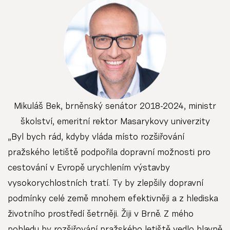
Mikuláš Bek, brněnský senátor 2018-2024, ministr
školství, emeritní rektor Masarykovy univerzity
„Byl bych rád, kdyby vláda místo rozšiřování
pražského letiště podpořila dopravní možnosti pro
cestování v Evropě urychlením výstavby
vysokorychlostních tratí. Ty by zlepšily dopravní
podmínky celé země mnohem efektivněji a z hlediska
životního prostředí šetrněji. Žiji v Brně. Z mého
pohledu by rozšiřování pražského letiště vedlo hlavně