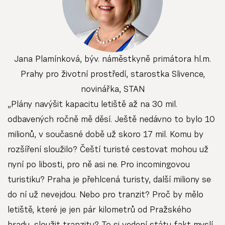
Jana Plamínková, býv. náměstkyně primátora hl.m.
Prahy pro životní prostředí, starostka Slivence,
novinářka, STAN
„Plány navýšit kapacitu letiště až na 30 mil.
odbavených ročně mě děsí. Ještě nedávno to bylo 10
milionů, v současné době už skoro 17 mil. Komu by
rozšíření sloužilo? Čeští turisté cestovat mohou už
nyní po libosti, pro ně asi ne. Pro incomingovou
turistiku? Praha je přehlcená turisty, další miliony se
do ní už nevejdou. Nebo pro tranzit? Proč by mělo
letiště, které je jen pár kilometrů od Pražského