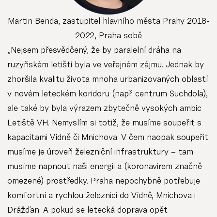
Martin Benda, zastupitel hlavního města Prahy 2018-
2022, Praha sobě
„Nejsem přesvědčený, že by paralelní dráha na
ruzyňském letišti byla ve veřejném zájmu. Jednak by
zhoršila kvalitu života mnoha urbanizovaných oblastí
v novém leteckém koridoru (např. centrum Suchdola),
ale také by byla výrazem zbytečně vysokých ambic
Letiště VH. Nemyslím si totiž, že musíme soupeřit s
kapacitami Vídně či Mnichova. V čem naopak soupeřit
musíme je úroveň železniční infrastruktury – tam
musíme napnout naši energii a (koronavirem značně
omezené) prostředky. Praha nepochybně potřebuje
komfortní a rychlou železnici do Vídně, Mnichova i
Drážďan. A pokud se letecká doprava opět