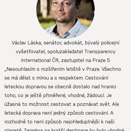
Václav Láska, senátor, advokát, bývalý policejní
vyšetřovatel, spoluzakladatel Transparency
International ČR, zastupitel na Praze 5
„Nesouhlasím s rozšířením letiště v Praze. Všechno
se má dělat s mírou a s respektem. Cestování
leteckou dopravou se obecně dostalo nad hranici
toho, co je ještě přiměřené, vhodné, žádoucí. Je
úžasná to možnost cestovat a poznávat svět. Ale
letecká doprava není jediný způsob cestování. A
rozhodně to není způsob nejohleduplnější k naší
planetě. Zejména na kratší destinace by bylo vhodné