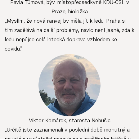
Pavla Tůmová, býv. místopředsedkyně KDU-ČSL v
Praze, bioložka
„Myslím, že nová ranvej by měla jít k ledu. Praha si
tím zadělává na další problémy, navíc není jasné, zda k
ledu nepůjde celá letecká doprava vzhledem ke
covidu.”
Viktor Komárek, starosta Nebušic
„Určitě jste zaznamenali v poslední době mohutný a