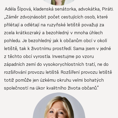
Adéla Šípová, kladenská senátorka, advokátka, Piráti.
„Záměr zdvojnásobit počet cestujících osob, které
přilétají a odlétají na ruzyňské letiště považuji za
zcela krátkozraký a bezohledný v mnoha úhlech
pohledu. Je bezohledný jak k občanům obcí v okolí
letiště, tak k životnímu prostředí. Sama jsem v jedné
z těchto obcí vyrostla. Investujme po vzoru
západních zemí do vysokorychlostních tratí, ne do
rozšiřování provozu letiště. Rozšíření provozu letiště
totiž pomůže jen úzkému okruhu velmi bohatých
společností na úkor kvalitního života občanů.”