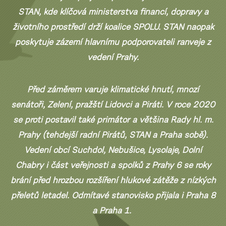
STAN, kde klíčová ministerstva financí, dopravy a
životního prostředí drží koalice SPOLU. STAN naopak
poskytuje zázemí hlavnímu podporovateli ranveje z
vedení Prahy.
Před záměrem varuje klimatické hnutí, mnozí
senátoři, Zelení, pražští Lidovci a Piráti.
V roce 2020
se proti postavil také primátor a většina Rady hl. m.
Prahy (tehdejší radní Pirátů, STAN a Praha sobě).
Vedení obcí Suchdol, Nebušice, Lysolaje, Dolní
Chabry i část veřejnosti a spolků z Prahy 6 se roky
brání před hrozbou rozšíření hlukové zátěže z nízkých
přeletů letadel. Odmítavé stanovisko přijala i Praha 8
a Praha 1.