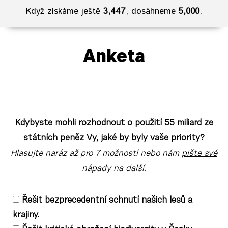
Když získáme ještě
3,447
, dosáhneme
5,000
.
1
.
0
Anketa
6
%
Kdybyste mohli rozhodnout o použití 55 miliard ze
státních peněz Vy, jaké by byly vaše priority?
Hlasujte naráz až pro 7 možností nebo nám
pište své
nápady na další
.
Řešit bezprecedentní schnutí našich lesů a
krajiny.