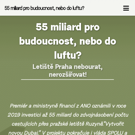
55 miliard pro budoucnost, nebo do luftu?
55 miliard pro
budoucnost, nebo do
luftu?
Letiště Praha nebourat,
nerozšiřovat!
Premiér a ministryně financí z ANO oznámili v roce
2019 investici až 55 miliard do zdvojnásobení počtu
cestujících přes pražské letiště Ruzyně.“Vytvořit
novou Dubaj.“
V projektu pokračuje i vláda SPOLU a