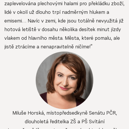
zaplevelována plechovými halami pro překládku zboží,
lidé v okolí už dlouho trpí nadměrným hlukem a
emisemi… Navíc v zemi, kde jsou totálně nevyužitá již
hotová letiště v dosahu několika desítek minut jízdy
vlakem od hlavního města. Města, které pomalu, ale
jistě ztrácíme a nenapravitelně ničíme!”
Miluše Horská, místopředsedkyně Senátu PČR,
dlouholetá ředitelka ZŠ a PŠ Svítání