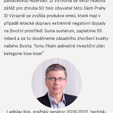
památkovou rezervaci. 2) Vytvořila se větší hluková
zátěž pro zhruba 50 tisíc obyvatel této části Prahy.
3) Výrazně se zvýšila produkce emisí, které mají v
případě letecké dopravy extrémně negativní dopady
na životní prostředí. Suma sumárum, zaplatíme 55
miliard a za to dosáhneme zásadního zhoršení kvality
našeho života. Tomu říkám jedinečný investiční plán
kategorie lose-lose!”
Ladislav Kos, pražský senátor 2016-2022, technik-