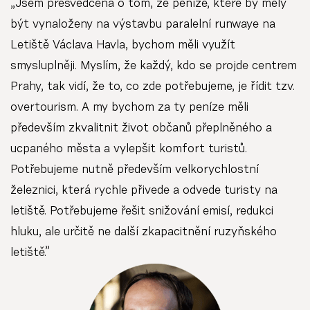
„Jsem přesvědčena o tom, že peníze, které by měly
být vynaloženy na výstavbu paralelní runwaye na
Letiště Václava Havla, bychom měli využít
smysluplněji. Myslím, že každý, kdo se projde centrem
Prahy, tak vidí, že to, co zde potřebujeme, je řídit tzv.
overtourism. A my bychom za ty peníze měli
především zkvalitnit život občanů přeplněného a
ucpaného města a vylepšit komfort turistů.
Potřebujeme nutně především velkorychlostní
železnici, která rychle přivede a odvede turisty na
letiště. Potřebujeme řešit snižování emisí, redukci
hluku, ale určitě ne další zkapacitnění ruzyňského
letiště.”