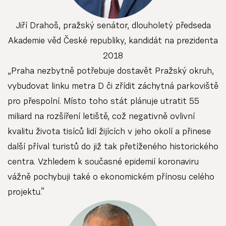
Jiří Drahoš, pražský senátor, dlouholetý předseda
Akademie věd České republiky, kandidát na prezidenta
2018
„Praha nezbytně potřebuje dostavět Pražský okruh,
vybudovat linku metra D či zřídit záchytná parkoviště
pro přespolní. Místo toho stát plánuje utratit 55
miliard na rozšíření letiště, což negativně ovlivní
kvalitu života tisíců lidí žijících v jeho okolí a přinese
další příval turistů do již tak přetíženého historického
centra. Vzhledem k současné epidemií koronaviru
vážně pochybuji také o ekonomickém přínosu celého
projektu.”