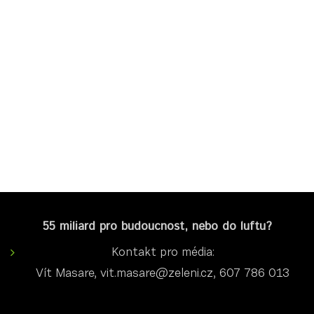
55 miliard pro budoucnost, nebo do luftu?
Kontakt pro média:
Vít Masare, vit.masare@zeleni.cz, 607 786 013