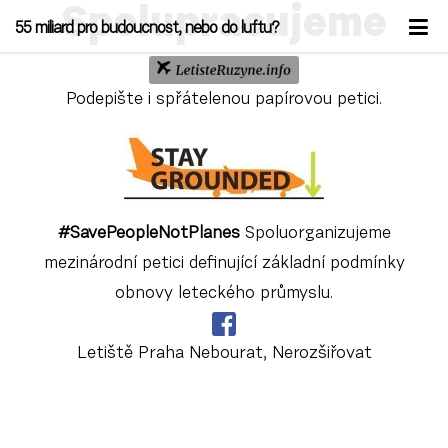
Spolupracujeme
55 miliard pro budoucnost, nebo do luftu?
Podepište i spřátelenou papírovou petici.
#SavePeopleNotPlanes
Spoluorganizujeme
mezinárodní petici definující základní podmínky
obnovy leteckého průmyslu.
Letiště Praha Nebourat, Nerozšiřovat